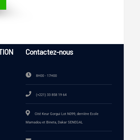
TION
Contactez-nous
8H00 - 17H00
(+221) 33 858 19 64
Cité Keur Gorgui Lot N099, derrière Ecole
Mamadou et Bineta, Dakar SENEGAL