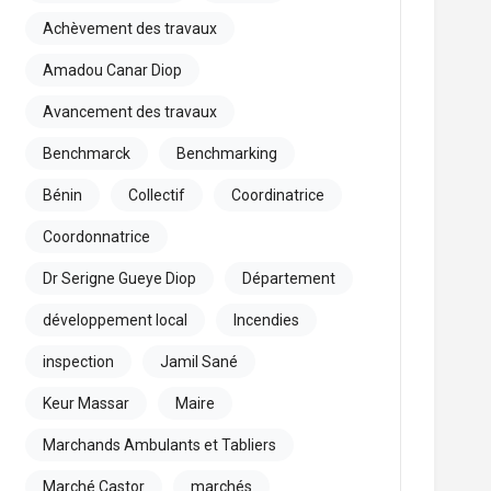
Achèvement des travaux
Amadou Canar Diop
Avancement des travaux
Benchmarck
Benchmarking
Bénin
Collectif
Coordinatrice
Coordonnatrice
Dr Serigne Gueye Diop
Département
développement local
Incendies
inspection
Jamil Sané
Keur Massar
Maire
Marchands Ambulants et Tabliers
Marché Castor
marchés