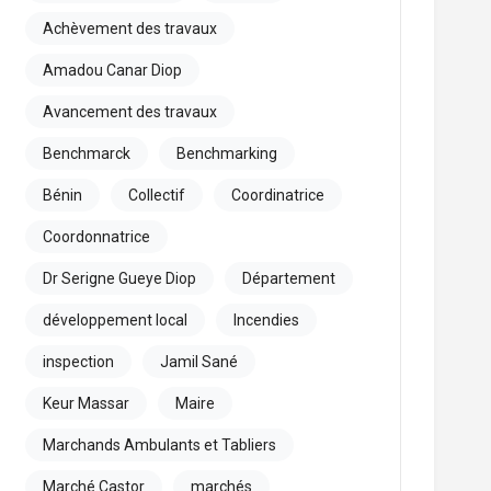
Achèvement des travaux
Amadou Canar Diop
Avancement des travaux
Benchmarck
Benchmarking
Bénin
Collectif
Coordinatrice
Coordonnatrice
Dr Serigne Gueye Diop
Département
développement local
Incendies
inspection
Jamil Sané
Keur Massar
Maire
Marchands Ambulants et Tabliers
Marché Castor
marchés